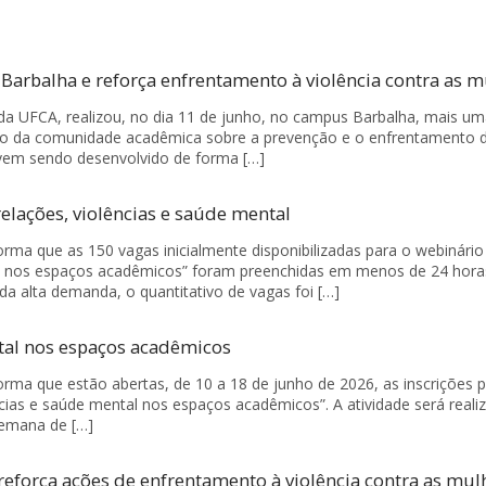
arbalha e reforça enfrentamento à violência contra as m
a da UFCA, realizou, no dia 11 de junho, no campus Barbalha, mais u
zação da comunidade acadêmica sobre a prevenção e o enfrentamento 
 vem sendo desenvolvido de forma […]
elações, violências e saúde mental
orma que as 150 vagas inicialmente disponibilizadas para o webinário
tal nos espaços acadêmicos” foram preenchidas em menos de 24 hora
da alta demanda, o quantitativo de vagas foi […]
ntal nos espaços acadêmicos
orma que estão abertas, de 10 a 18 de junho de 2026, as inscrições 
cias e saúde mental nos espaços acadêmicos”. A atividade será reali
Semana de […]
eforça ações de enfrentamento à violência contra as mul