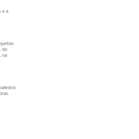
 e a
njuntas
, do
, na
palestra
bras.