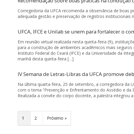
Recomendação sobre boas práticas na condução d
Corregedoria da UFCA recomenda a observância de boas pr
adequada gestão e preservação de registros institucionais n
UFCA, IFCE e Unilab se unem para fortalecer o com
Em reunião virtual realizada nesta quinta-feira (9), institui
para a construção de ambientes acadêmicos mais seguros e 
Instituto Federal do Ceará (IFCE) e da Universidade da Integ
manhã desta quinta-feira […]
IV Semana de Letras-Libras da UFCA promove deba
Na última quarta-feira, 25 de setembro, a corregedora da U
com o tema “Prevenção e Enfrentamento do Assédio e da Dis
Realizada a convite do corpo docente, a palestra integrou 
1
2
Próximo »