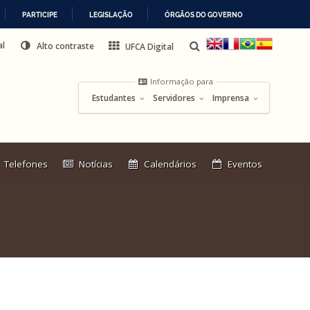
PARTICIPE
LEGISLAÇÃO
ÓRGÃOS DO GOVERNO
al
Alto contraste
UFCA Digital
Informação para
Estudantes
Servidores
Imprensa
Link
Telefones
Notícias
Calendários
Eventos
externo: