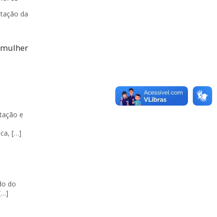
ntação da
 mulher
ntação e
ca, […]
do do
[…]