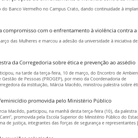
ação do Banco Vermelho no Campus Crato, dando continuidade à impla
 compromisso com o enfrentamento à violência contra a
arço das Mulheres e marcou a adesão da universidade à iniciativa de
tra da Corregedoria sobre ética e prevenção ao assédio
rticipou, na tarde da terça-feira, 10 de março, do Encontro de Ambie
 de Gestão de Pessoas (PROGEP), por meio da Coordenadoria de
egedora da instituição, Márcia Macêdo, ministrou palestra sobre éti
feminicídio promovida pelo Ministério Público
cia Macêdo, participou, na manhã desta terça-feira (10), da palestra
Cariri”, promovida pela Escola Superior do Ministério Público do Esta
a de justiça, integrantes das forças de segurança e representantes 