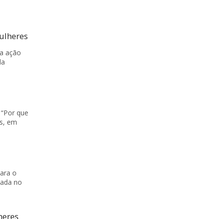
ulheres
ma ação
da
 “Por que
s, em
para o
zada no
heres