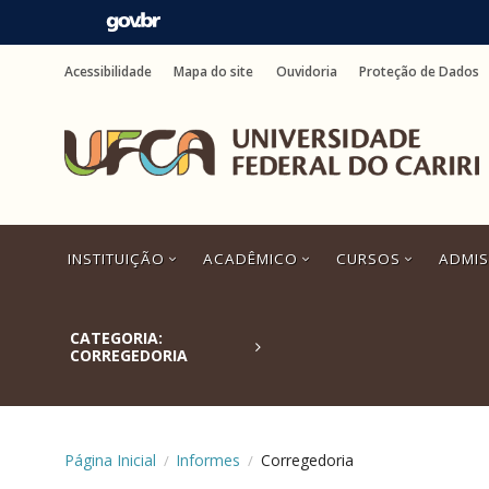
Ir
para
Acessibilidade
Mapa do site
Ouvidoria
Proteção de Dados
o
conteúdo
Ir
para
o
menu
Ir
para
a
INSTITUIÇÃO
ACADÊMICO
CURSOS
ADMI
busca
Ir
para
o
CATEGORIA:
rodapé
CORREGEDORIA
Corregedoria
Página Inicial
Informes
/
/