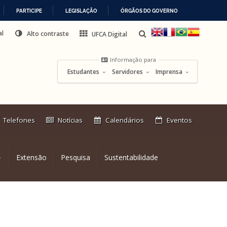
PARTICIPE
LEGISLAÇÃO
ÓRGÃOS DO GOVERNO
al
Alto contraste
UFCA Digital
Informação para
Estudantes
Servidores
Imprensa
Link
Telefones
Notícias
Calendários
Eventos
externo:
Extensão
Pesquisa
Sustentabilidade