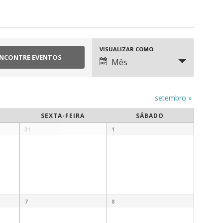
VISUALIZAR COMO
Navegação
Mês
de
visualização
de
Evento
setembro
»
A
SEXTA-FEIRA
SÁBADO
31
1
7
8