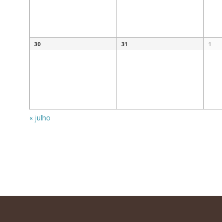
30
31
1
«
julho