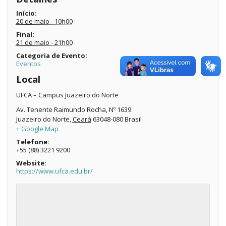
Início:
20 de maio - 10h00
Final:
21 de maio - 21h00
Categoria de Evento:
Eventos
Local
UFCA – Campus Juazeiro do Norte
Av. Tenente Raimundo Rocha, Nº 1639
Juazeiro do Norte
,
Ceará
63048-080
Brasil
+ Google Map
Telefone:
+55 (88) 3221 9200
Website:
https://www.ufca.edu.br/