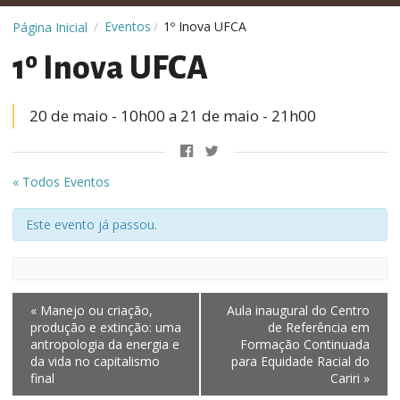
Eventos
1º Inova UFCA
Página Inicial
/
/
1º Inova UFCA
20 de maio - 10h00
a
21 de maio - 21h00
« Todos Eventos
Este evento já passou.
«
Manejo ou criação,
Aula inaugural do Centro
produção e extinção: uma
de Referência em
antropologia da energia e
Formação Continuada
da vida no capitalismo
para Equidade Racial do
final
Cariri
»