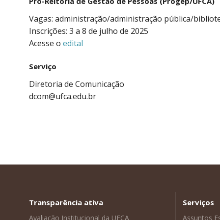
Pró-Reitoria de Gestão de Pessoas (Progep/UFCA)
Vagas: administração/administração pública/bibliot
Inscrições: 3 a 8 de julho de 2025
Acesse o
edital
Serviço
Diretoria de Comunicação
dcom@ufca.edu.br
Transparência ativa
Serviços
Avaliação Institucional da UFCA
Assuntos E