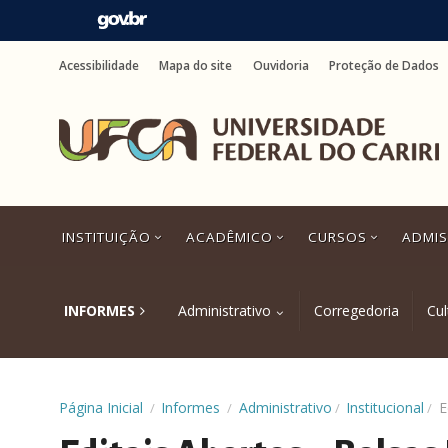
Ir
para
Acessibilidade
Mapa do site
Ouvidoria
Proteção de Dados
o
conteúdo
Ir
para
o
menu
Ir
para
a
INSTITUIÇÃO
ACADÊMICO
CURSOS
ADMI
busca
Ir
para
o
INFORMES
Administrativo
Corregedoria
Cul
rodapé
Administrativo
Institucional
Página Inicial
Informes
/
/
/
/