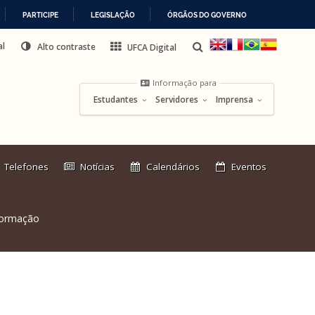
PARTICIPE
LEGISLAÇÃO
ÓRGÃOS DO GOVERNO
al
Alto contraste
UFCA Digital
Informação para
Estudantes
Servidores
Imprensa
Link
Telefones
Notícias
Calendários
Eventos
externo:
formação