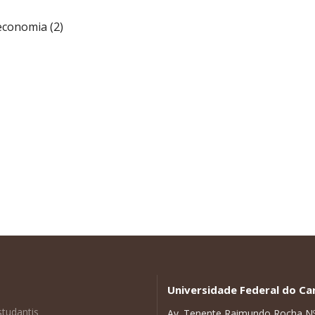
economia (2)
Universidade Federal do Car
studantis
Av. Tenente Raimundo Rocha N