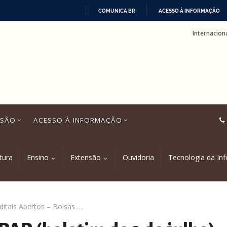
COMUNICA BR
ACESSO À INFORMAÇÃO
IR
Internacion
PARA
O
CONTEÚDO
SSÃO
ACESSO À INFORMAÇÃO
tura
Ensino
Extensão
Ouvidoria
Tecnologia da In
Editais Abertos – Bolsas PAP (boletim de 3 de julho)