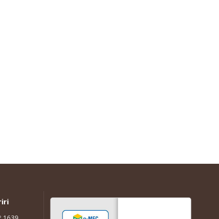
iri
º 1639