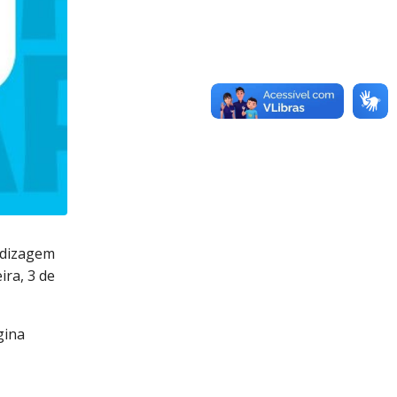
ndizagem
ira, 3 de
gina